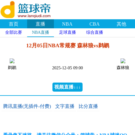
首页
直播
NBA
CBA
其他
全部比赛
NBA直播
足球直播
综合直播
12月05日NBA常规赛 森林狼vs鹈鹕
鹈鹕
森林狼
2025-12-05 09:00
视频直播↓↓↓
腾讯直播(无插件-付费)
文字直播
比分直播