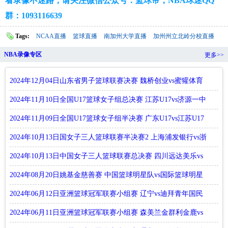
看录像不迷路，请关注微信公众号：篮球帝；NBA球迷QQ
群：1093116639
Tags:
NCAA直播
篮球直播
南加州大学直播
加州州立北岭分校直播
NBA录像专区
更多>>
2024年12月04日山东省男子篮球联赛决赛 魏桥创业vs蜜獾体育
全场
2024年11月10日全国U17篮球女子组总决赛 江苏U17vs济源一中
全场
2024年11月09日全国U17篮球女子组半决赛 广东U17vs江苏U17
全场
2024年10月13日国女子三人篮球联赛半决赛2 上海浦发银行vs浙
江稠
2024年10月13日中国女子三人篮球联赛总决赛 四川远达美乐vs
上海
2024年08月20日姚基金慈善赛 中国篮球明星队vs国际篮球明星
队 全
2024年06月12日亚洲篮球冠军联赛小组赛 辽宁vs迪拜青年国民
全场
2024年06月11日亚洲篮球冠军联赛小组赛 森美兰金群利金鹿vs