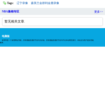
Tags:
辽宁录像
森美兰金群利金鹿录像
NBA集锦专区
更多>>
暂无相关文章.
电脑版
篮球帝是一个体育网址导航，所有视频及视听节目均为外链。所有视频及视听节目均不在本站网页展示。本站仅为用户提供导航
服务。