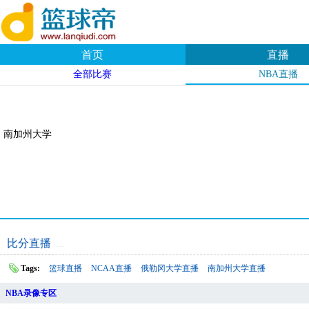
首页
直播
全部比赛
NBA直播
南加州大学
比分直播
Tags:
篮球直播
NCAA直播
俄勒冈大学直播
南加州大学直播
NBA录像专区