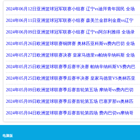
2024年06月12日亚洲篮球冠军联赛小组赛 辽宁vs迪拜青年国民 全场
2024年06月11日亚洲篮球冠军联赛小组赛 森美兰金群利金鹿vs辽宁
2024年06月09日亚洲篮球冠军联赛小组赛 辽宁vs阿尔利雅得 全场录
2024年05月26日欧洲篮球联赛铜牌赛 奥林匹亚科斯vs费内巴切 全场
2024年05月27日欧洲篮球联赛决赛 皇家马德里vs帕纳辛纳科斯 全场
2024年05月25日欧洲篮球联赛季后赛半决赛 帕纳辛纳科斯VS费内巴
2024年05月25日欧洲篮球联赛季后赛半决赛 皇家马德里VS奥林匹亚
2024年05月09日欧洲篮球联赛季后赛首轮第五场 摩纳哥vs费内巴切
2024年05月09日欧洲篮球联赛季后赛首轮第五场 巴塞罗那vs奥林匹
2024年05月04日欧洲篮球联赛季后赛首轮第四场 费内巴切vs摩纳哥
电脑版