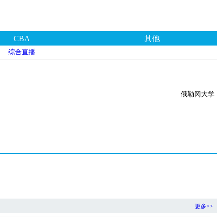
CBA
其他
综合直播
俄勒冈大学
更多>>