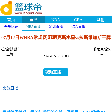
首页
直播
NBA
CBA
其他
全部比赛
NBA直播
足球直播
综合直播
07月12日WNBA常规赛 菲尼克斯水星vs拉斯维加斯王牌
拉斯维加斯
菲尼克斯水
王牌
星
2026-07-12 06:00
视频直播↓↓↓
比分直播