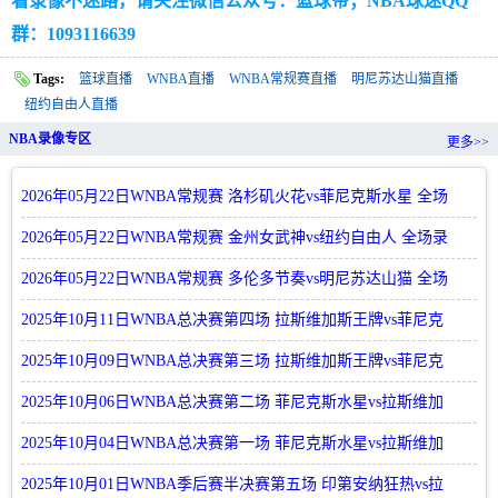
看录像不迷路，请关注微信公众号：篮球帝；NBA球迷QQ
群：1093116639
Tags:
篮球直播
WNBA直播
WNBA常规赛直播
明尼苏达山猫直播
纽约自由人直播
NBA录像专区
更多>>
2026年05月22日WNBA常规赛 洛杉矶火花vs菲尼克斯水星 全场
录像回
2026年05月22日WNBA常规赛 金州女武神vs纽约自由人 全场录
像回放
2026年05月22日WNBA常规赛 多伦多节奏vs明尼苏达山猫 全场
录像回
2025年10月11日WNBA总决赛第四场 拉斯维加斯王牌vs菲尼克
斯水星
2025年10月09日WNBA总决赛第三场 拉斯维加斯王牌vs菲尼克
斯水星
2025年10月06日WNBA总决赛第二场 菲尼克斯水星vs拉斯维加
斯王牌
2025年10月04日WNBA总决赛第一场 菲尼克斯水星vs拉斯维加
斯王牌
2025年10月01日WNBA季后赛半决赛第五场 印第安纳狂热vs拉