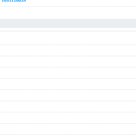
3116639