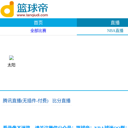
首页
直播
全部比赛
NBA直播
太阳
腾讯直播(无插件-付费)
比分直播