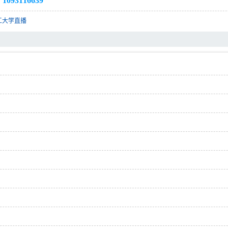
3116639
工大学直播