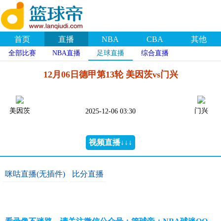
首页
直播
NBA
CBA
其他
全部比赛
NBA直播
足球直播
综合直播
12月06日德甲第13轮 美因茨vs门兴
美因茨
门兴
2025-12-06 03:30
视频直播↓↓↓
咪咕直播(无插件)
比分直播