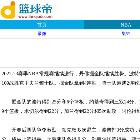
首页
NBA
录像
集锦
2022-23赛季NBA常规赛继续进行，丹佛掘金队继续胜势。波
109战胜克里夫兰骑士队。掘金队拿到4连胜，骑士队遭遇2连败
掘金队的波特得到25分和6个篮板，约基奇得到三双24分、18
9个篮板，米切尔得到22分，加兰得到22分和5次助攻，阿伦得到
开赛后两队争夺激烈，领先权多次易主，波普打3分成功，约基
分，格林上篮得手，之后两队各得几分，勒韦尔扣篮得手，骑士队