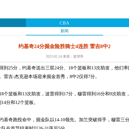
CBA
新闻
约基奇24分掘金险胜骑士4连胜 雷吉8中2
2023-02-24 来源：篮球帝
特得到25分，约基奇送出三双24分、18个篮板和13次助攻，他
。雷吉-杰克逊本场迎来掘金首秀，8中2仅得7分。
个篮板和13次助攻，波普得到17分，穆雷得到16分和9次助攻，
14分和12个篮板。
奇跑投命中，掘金队以14-10领先。加兰突破得手，穆雷三分
在首节结束时以26-31落后5分。