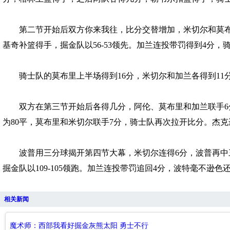
第二节开始后双方你来我往，比分交替增加，米切尔和莫布里轮
基奇补篮得手，掘金队以56-53领先。加兰连投带罚得到4分，骑
骑士队的莫布里上半场得到16分，米切尔和加兰各得到11分；
双方在第三节开始后各得几分，阿伦、莫布里和加兰联手6分，
为80平，莫布里和米切尔联手7分，骑士队再次拉开比分。杰克逊
波普用三分球揭开第四节大幕，米切尔连得6分，波普再中三分
掘金队以109-105领跑。加兰连投带罚追回4分，波特毫不逊色
相关新闻
魔术师：西部我看好掘金灰熊太阳 勇士不行