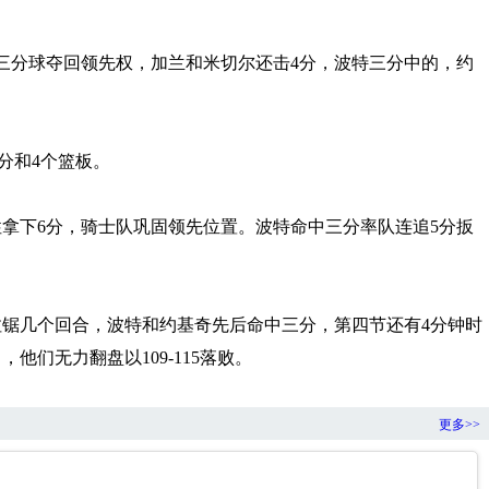
三分球夺回领先权，加兰和米切尔还击4分，波特三分中的，约
分和4个篮板。
性拿下6分，骑士队巩固领先位置。波特命中三分率队连追5分扳
拉锯几个回合，波特和约基奇先后命中三分，第四节还有4分钟时
他们无力翻盘以109-115落败。
更多>>