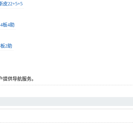
皮22+5+5
4板4助
5板2助
户提供导航服务。