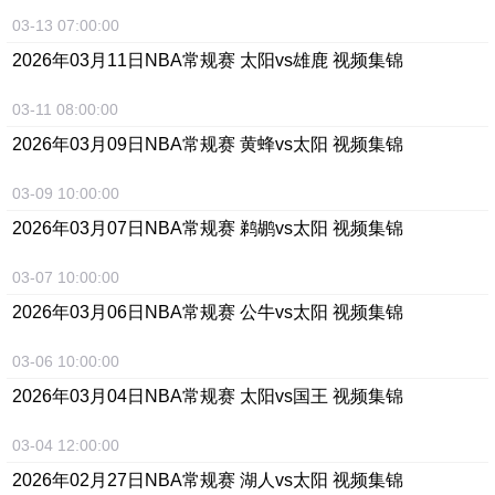
03-13 07:00:00
2026年03月11日NBA常规赛 太阳vs雄鹿 视频集锦
03-11 08:00:00
2026年03月09日NBA常规赛 黄蜂vs太阳 视频集锦
03-09 10:00:00
2026年03月07日NBA常规赛 鹈鹕vs太阳 视频集锦
03-07 10:00:00
2026年03月06日NBA常规赛 公牛vs太阳 视频集锦
03-06 10:00:00
2026年03月04日NBA常规赛 太阳vs国王 视频集锦
03-04 12:00:00
2026年02月27日NBA常规赛 湖人vs太阳 视频集锦