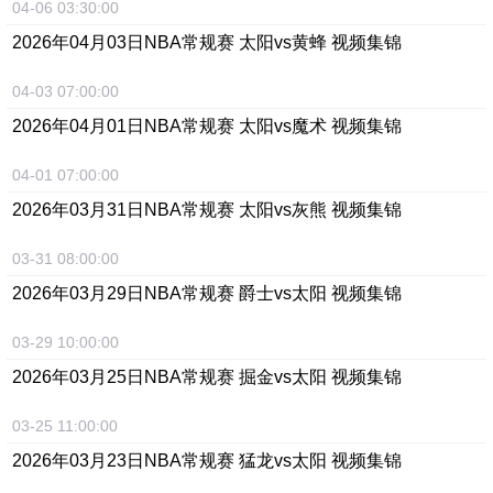
04-06 03:30:00
2026年04月03日NBA常规赛 太阳vs黄蜂 视频集锦
04-03 07:00:00
2026年04月01日NBA常规赛 太阳vs魔术 视频集锦
04-01 07:00:00
2026年03月31日NBA常规赛 太阳vs灰熊 视频集锦
03-31 08:00:00
2026年03月29日NBA常规赛 爵士vs太阳 视频集锦
03-29 10:00:00
2026年03月25日NBA常规赛 掘金vs太阳 视频集锦
03-25 11:00:00
2026年03月23日NBA常规赛 猛龙vs太阳 视频集锦