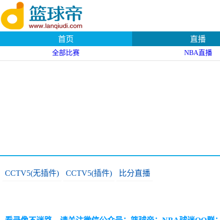
首页
直播
全部比赛
NBA直播
CCTV5(无插件)
CCTV5(插件)
比分直播