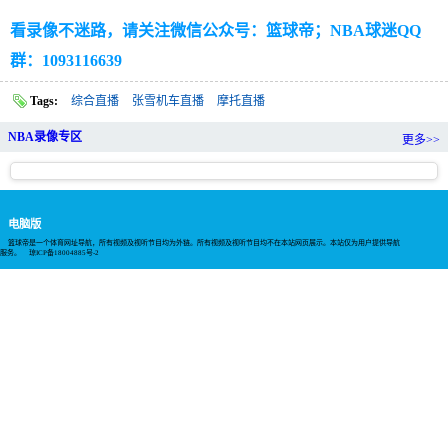
看录像不迷路，请关注微信公众号：篮球帝；NBA球迷QQ
群：1093116639
Tags:
综合直播
张雪机车直播
摩托直播
NBA录像专区
更多>>
电脑版
篮球帝是一个体育网址导航，所有视频及视听节目均为外链。所有视频及视听节目均不在本站网页展示。本站仅为用户提供导航
服务。
琼ICP备18004885号-2