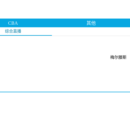
CBA
其他
综合直播
梅尔滕斯