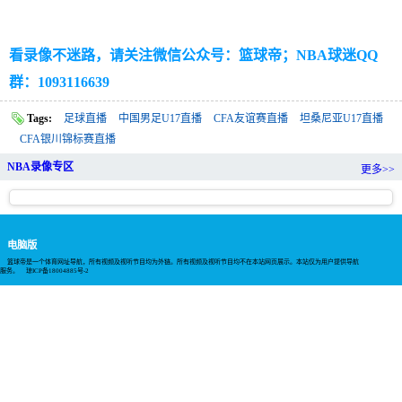
看录像不迷路，请关注微信公众号：篮球帝；NBA球迷QQ
群：1093116639
Tags:
足球直播
中国男足U17直播
CFA友谊赛直播
坦桑尼亚U17直播
CFA银川锦标赛直播
NBA录像专区
更多>>
电脑版
篮球帝是一个体育网址导航，所有视频及视听节目均为外链。所有视频及视听节目均不在本站网页展示。本站仅为用户提供导航
服务。
琼ICP备18004885号-2