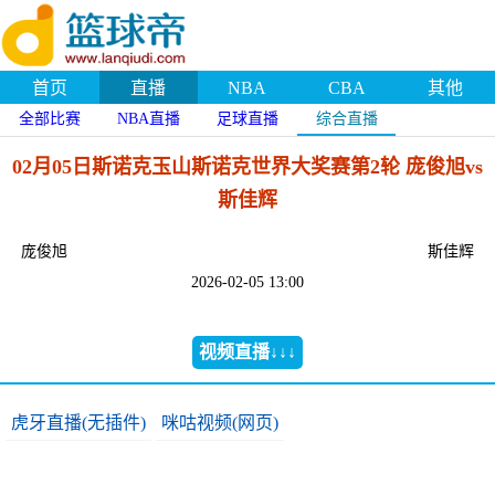
首页
直播
NBA
CBA
其他
全部比赛
NBA直播
足球直播
综合直播
02月05日斯诺克玉山斯诺克世界大奖赛第2轮 庞俊旭vs
斯佳辉
庞俊旭
斯佳辉
2026-02-05 13:00
视频直播↓↓↓
虎牙直播(无插件)
咪咕视频(网页)