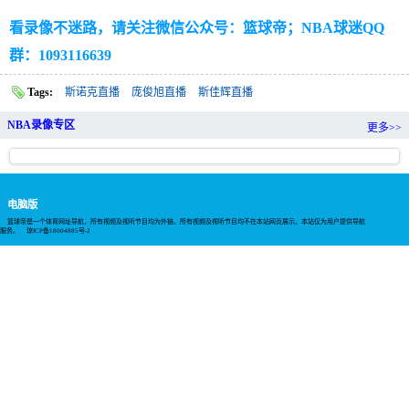
看录像不迷路，请关注微信公众号：篮球帝；NBA球迷QQ
群：1093116639
Tags:
斯诺克直播
庞俊旭直播
斯佳辉直播
NBA录像专区
更多>>
电脑版
篮球帝是一个体育网址导航，所有视频及视听节目均为外链。所有视频及视听节目均不在本站网页展示。本站仅为用户提供导航
服务。
琼ICP备18004885号-2