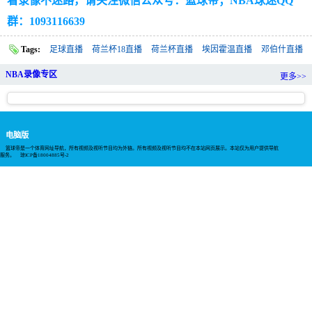
看录像不迷路，请关注微信公众号：篮球帝；NBA球迷QQ
群：1093116639
Tags:
足球直播
荷兰杯18直播
荷兰杯直播
埃因霍温直播
邓伯什直播
NBA录像专区
更多>>
电脑版
篮球帝是一个体育网址导航，所有视频及视听节目均为外链。所有视频及视听节目均不在本站网页展示。本站仅为用户提供导航
服务。
琼ICP备18004885号-2