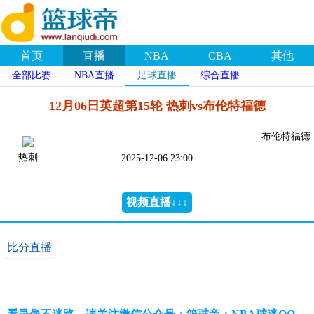
首页
直播
NBA
CBA
其他
全部比赛
NBA直播
足球直播
综合直播
12月06日英超第15轮 热刺vs布伦特福德
布伦特福德
热刺
2025-12-06 23:00
视频直播↓↓↓
比分直播