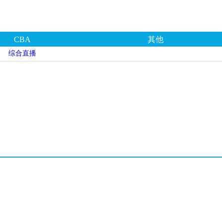
CBA
其他
综合直播