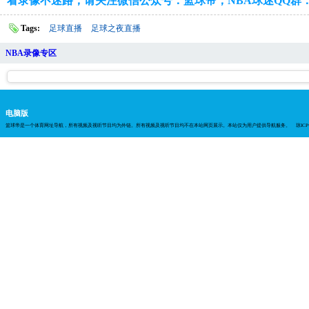
看录像不迷路，请关注微信公众号：篮球帝；NBA球迷QQ群：109
Tags:
足球直播
足球之夜直播
NBA录像专区
电脑版
篮球帝是一个体育网址导航，所有视频及视听节目均为外链。所有视频及视听节目均不在本站网页展示。本站仅为用户提供导航服务。
琼ICP