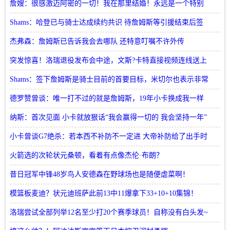
没有可靠的总经理
詹嫂：很感激迈阿密的一切！我在那里结婚！永远是一个特别
的地方
Shams：哈登已与骑士达成续约共识 待詹姆斯等引援结束后签
约
杰弗森：詹姆斯已告诉我会去哪队 还特意叮嘱不许外传
突发惊喜！洛瑞退役发布会中途，文斯?卡特直接视频连线送上
祝福
Shams：签下詹姆斯是骑士目前的首要目标，米切尔也表示非常
欢迎
德罗赞曾谈：唯一打不过的就是詹姆斯，19年小卡换成我一样
夺冠
纳斯：首次见面 小卡就放狠话“我会赢得一切的 我会坚持一年”
小卡曾谈G7绝杀：若本西不补防不一定进 大帝补防给了出手时
间
火箭选的次轮状元桑顿，看着有点像杰伦·布朗？
昔日冠军中锋48岁鸟人安德森在野球场也是随便虐菜啊！
模篮板麦迪？状元迪班萨此前13中11爆拿下33+10+10集锦！
洛瑞尝试全部列举12名至少打20个赛季球员！自称没有白头发~