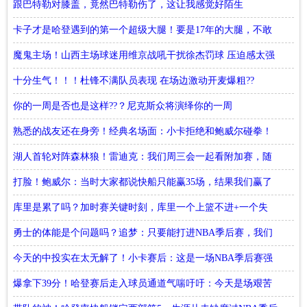
少！
跟巴特勒对膝盖，竟然巴特勒伤了，这让我感觉好陌生
卡子才是哈登遇到的第一个超级大腿！要是17年的大腿，不敢
想
魔鬼主场！山西主场球迷用维京战吼干扰徐杰罚球 压迫感太强
了！
十分生气！！！杜锋不满队员表现 在场边激动开麦爆粗??
你的一周是否也是这样??？尼克斯众将演绎你的一周
熟悉的战友还在身旁！经典名场面：小卡拒绝和鲍威尔碰拳！
湖人首轮对阵森林狼！雷迪克：我们周三会一起看附加赛，随
后再为NBA季后赛做准备
打脸！鲍威尔：当时大家都说快船只能赢35场，结果我们赢了
50场
库里是累了吗？加时赛关键时刻，库里一个上篮不进+一个失
误！
勇士的体能是个问题吗？追梦：只要能打进NBA季后赛，我们
就不用面对背靠背了
今天的中投实在太无解了！小卡赛后：这是一场NBA季后赛强
度的比赛！
爆拿下39分！哈登赛后走入球员通道气喘吁吁：今天是场艰苦