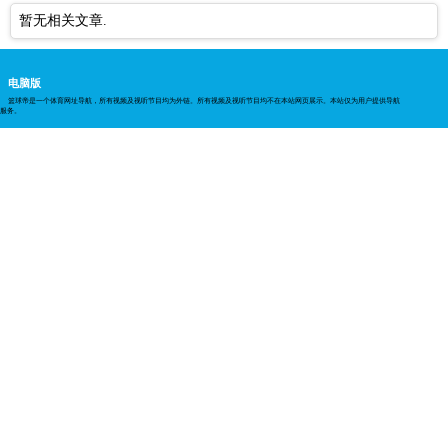
暂无相关文章.
电脑版
篮球帝是一个体育网址导航，所有视频及视听节目均为外链。所有视频及视听节目均不在本站网页展示。本站仅为用户提供导航
服务。