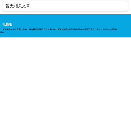
暂无相关文章.
电脑版
篮球帝是一个体育网址导航，所有视频及视听节目均为外链。所有视频及视听节目均不在本站网页展示。本站仅为用户提供导航
服务。