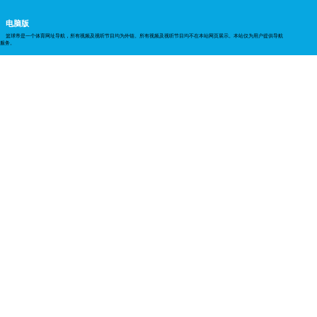
电脑版
篮球帝是一个体育网址导航，所有视频及视听节目均为外链。所有视频及视听节目均不在本站网页展示。本站仅为用户提供导航
服务。