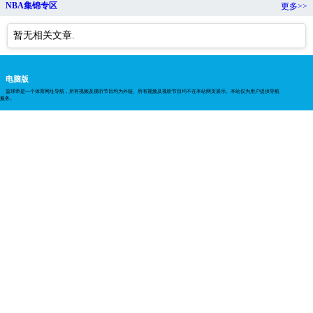
NBA集锦专区
更多>>
暂无相关文章.
电脑版
篮球帝是一个体育网址导航，所有视频及视听节目均为外链。所有视频及视听节目均不在本站网页展示。本站仅为用户提供导航
服务。