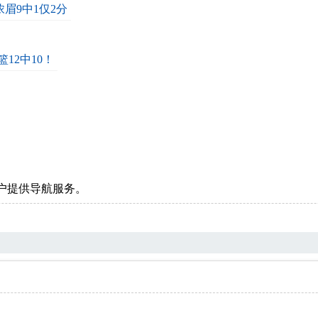
浓眉9中1仅2分
12中10！
户提供导航服务。